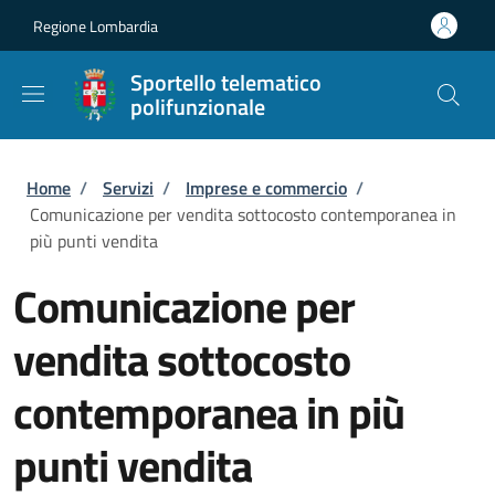
Salta al contenuto principale
Skip to footer content
Regione Lombardia
Sportello telematico
polifunzionale
Briciole di pane
Home
/
Servizi
/
Imprese e commercio
/
Comunicazione per vendita sottocosto contemporanea in
più punti vendita
Comunicazione per
vendita sottocosto
contemporanea in più
punti vendita