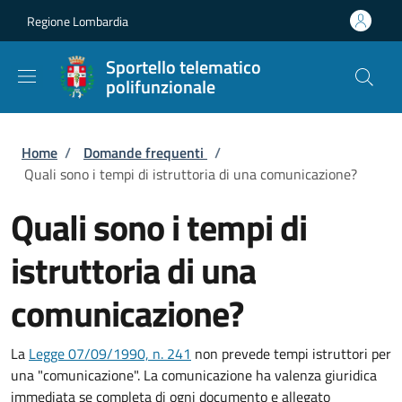
Salta al contenuto principale
Skip to footer content
Regione Lombardia
Sportello telematico
polifunzionale
Briciole di pane
Home
/
Domande frequenti
/
Quali sono i tempi di istruttoria di una comunicazione?
Quali sono i tempi di
istruttoria di una
comunicazione?
La
Legge 07/09/1990, n. 241
non prevede tempi istruttori per
una "comunicazione". La comunicazione ha valenza giuridica
immediata se completa di ogni documento e allegato