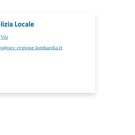
lizia Locale
(VA)
o@pec.regione.lombardia.it