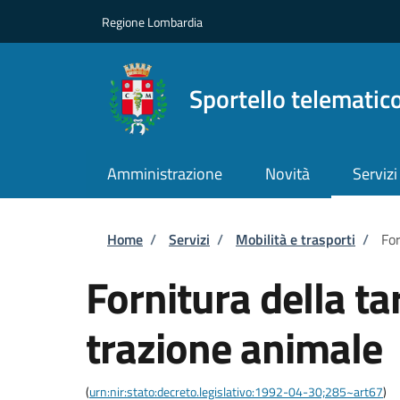
Salta al contenuto principale
Skip to footer content
Regione Lombardia
Sportello telematic
Amministrazione
Novità
Servizi
Briciole di pane
Home
/
Servizi
/
Mobilità e trasporti
/
For
Fornitura della ta
trazione animale
(
urn:nir:stato:decreto.legislativo:1992-04-30;285~art67
)