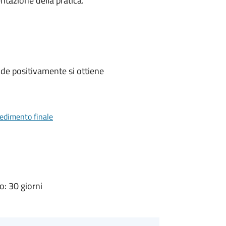
ntazione della pratica.
de positivamente si ottiene
vedimento finale
: 30 giorni