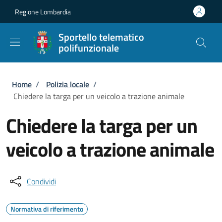
Salta al contenuto principale
Skip to footer content
Regione Lombardia
Sportello telematico
polifunzionale
Briciole di pane
Home
/
Polizia locale
/
Chiedere la targa per un veicolo a trazione animale
Chiedere la targa per un
veicolo a trazione animale
Condividi
Normativa di riferimento