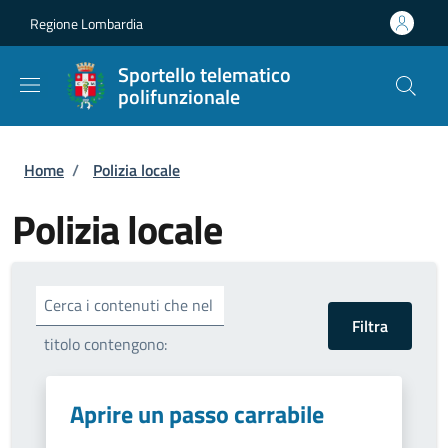
Salta al contenuto principale
Skip to footer content
Regione Lombardia
Sportello telematico
polifunzionale
Briciole di pane
Home
/
Polizia locale
Polizia locale
Cerca i contenuti che nel
titolo contengono:
Aprire un passo carrabile