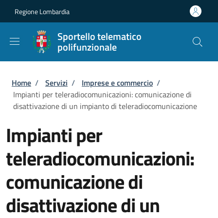
Salta al contenuto principale
Skip to footer content
Regione Lombardia
Sportello telematico
polifunzionale
Briciole di pane
Home
/
Servizi
/
Imprese e commercio
/
Impianti per teleradiocomunicazioni: comunicazione di
disattivazione di un impianto di teleradiocomunicazione
Impianti per
teleradiocomunicazioni:
comunicazione di
disattivazione di un