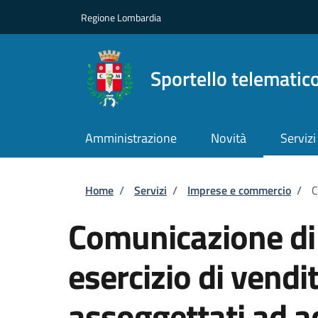
Salta al contenuto principale
Skip to footer content
Regione Lombardia
Sportello telematic
Amministrazione
Novità
Servizi
Briciole di pane
Home
/
Servizi
/
Imprese e commercio
/
C
Comunicazione di 
esercizio di vendit
assoggettati ad a