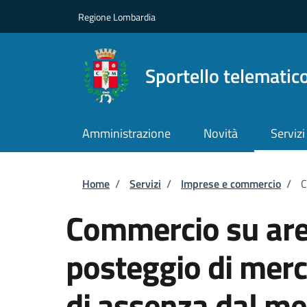
Salta al contenuto principale
Skip to footer content
Regione Lombardia
Sportello telematic
Amministrazione
Novità
Servizi
Briciole di pane
Home
/
Servizi
/
Imprese e commercio
/
C
Commercio su are
posteggio di mer
di assenza dal me