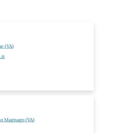
e (VA)
.it
ano Magnago (VA)