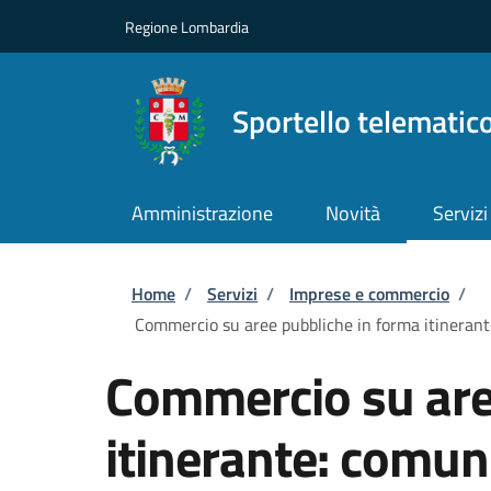
Salta al contenuto principale
Skip to footer content
Regione Lombardia
Sportello telematic
Amministrazione
Novità
Servizi
Briciole di pane
Home
/
Servizi
/
Imprese e commercio
/
Commercio su aree pubbliche in forma itinerante:
Commercio su are
itinerante: comun