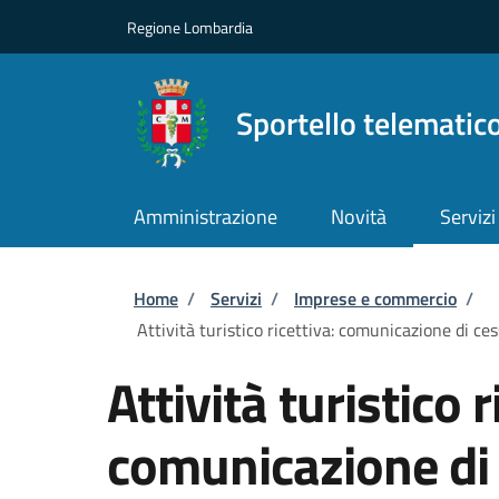
Salta al contenuto principale
Skip to footer content
Regione Lombardia
Sportello telematic
Amministrazione
Novità
Servizi
Briciole di pane
Home
/
Servizi
/
Imprese e commercio
/
Attività turistico ricettiva: comunicazione di ces
Attività turistico r
comunicazione di 