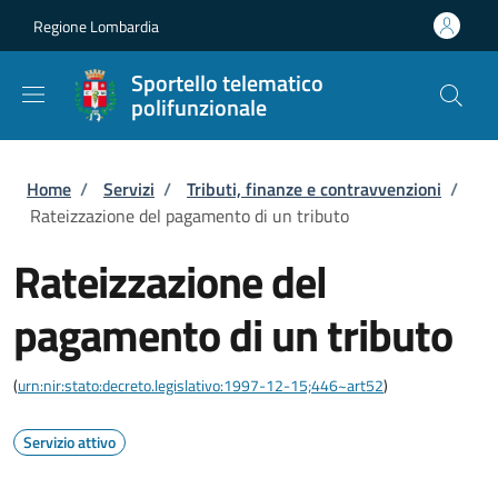
Salta al contenuto principale
Skip to footer content
Regione Lombardia
Sportello telematico
polifunzionale
Briciole di pane
Home
/
Servizi
/
Tributi, finanze e contravvenzioni
/
Rateizzazione del pagamento di un tributo
Rateizzazione del
pagamento di un tributo
(
urn:nir:stato:decreto.legislativo:1997-12-15;446~art52
)
Servizio attivo