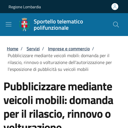
Salta al contenuto principale
Skip to footer content
Regione Lombardia
Sportello telematico
polifunzionale
Briciole di pane
Home
/
Servizi
/
Imprese e commercio
/
Pubblicizzare mediante veicoli mobili: domanda per il
rilascio, rinnovo o volturazione dell'autorizzazione per
l'esposizione di pubblicità su veicoli mobili
Pubblicizzare mediante
veicoli mobili: domanda
per il rilascio, rinnovo o
volturazione