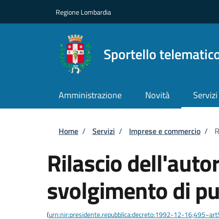
Salta al contenuto principale
Skip to footer content
Regione Lombardia
Sportello telematic
Amministrazione
Novità
Servizi
Briciole di pane
Home
/
Servizi
/
Imprese e commercio
/
R
Rilascio dell'auto
svolgimento di pu
(
urn:nir:presidente.repubblica:decreto:1992-12-16;495~ar