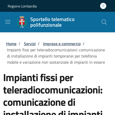
Salta al contenuto principale
Skip to footer content
Regione Lombardia
Sportello telematico
polifunzionale
Briciole di pane
Home
/
Servizi
/
Imprese e commercio
/
Impianti fissi per teleradiocomunicazioni: comunicazione
di installazione di impianti temporanei per telefonia
mobile e variazione non sostanziale di impianti in essere
Impianti fissi per
teleradiocomunicazioni:
comunicazione di
installazione di impianti