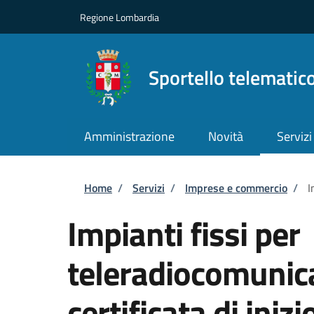
Salta al contenuto principale
Skip to footer content
Regione Lombardia
Sportello telematic
Amministrazione
Novità
Servizi
Briciole di pane
Home
/
Servizi
/
Imprese e commercio
/
I
Impianti fissi per
teleradiocomunica
certificata di inizi