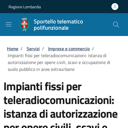
Salta al contenuto principale
Skip to footer content
Regione Lombardia
Sportello telematico
polifunzionale
Briciole di pane
Home
/
Servizi
/
Imprese e commercio
/
Impianti fissi per teleradiocomunicazioni: istanza di
autorizzazione per opere civili, scavi e occupazione di
suolo pubblico in aree extraurbane
Impianti fissi per
teleradiocomunicazioni:
istanza di autorizzazione
per opere civili, scavi e