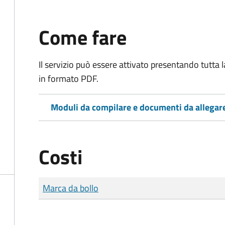
Come fare
Il servizio può essere attivato presentando tutta
in formato PDF.
Moduli da compilare e documenti da allegar
Costi
Tipo di pagamento
Importo
Marca da bollo