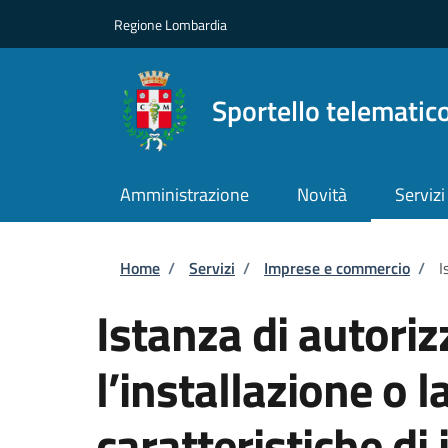
Salta al contenuto principale
Skip to footer content
Regione Lombardia
Sportello telematic
Amministrazione
Novità
Servizi
Briciole di pane
Home
/
Servizi
/
Imprese e commercio
/
I
Istanza di autori
l’installazione o l
caratteristiche di