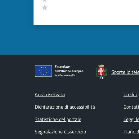
Valuta 1 stelle su 5
Sportello tel
Footer menu
Area riservata
Crediti
Dichiarazione di accessibilità
Contatt
Statistiche del portale
Leggi l
Segnalazione disservizio
Piano d