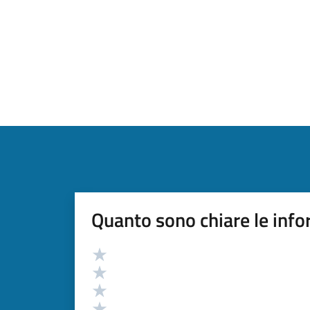
Quanto sono chiare le info
Valutazione
Valuta 5 stelle su 5
Valuta 4 stelle su 5
Valuta 3 stelle su 5
Valuta 2 stelle su 5