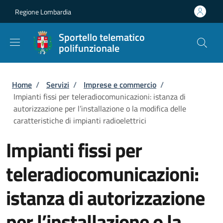
Salta al contenuto principale
Skip to footer content
Regione Lombardia
Sportello telematico
polifunzionale
Briciole di pane
Home
/
Servizi
/
Imprese e commercio
/
Impianti fissi per teleradiocomunicazioni: istanza di
autorizzazione per l’installazione o la modifica delle
caratteristiche di impianti radioelettrici
Impianti fissi per
teleradiocomunicazioni:
istanza di autorizzazione
per l’installazione o la