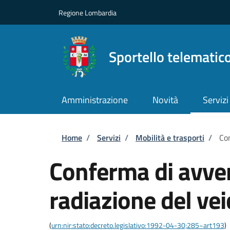
Salta al contenuto principale
Skip to footer content
Regione Lombardia
Sportello telematic
Amministrazione
Novità
Servizi
Briciole di pane
Home
/
Servizi
/
Mobilità e trasporti
/
Con
Conferma di avve
radiazione del vei
(
urn:nir:stato:decreto.legislativo:1992-04-30;285~art193
)