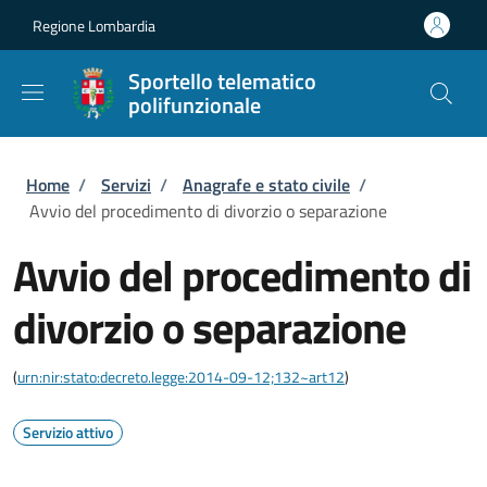
Salta al contenuto principale
Skip to footer content
Regione Lombardia
Sportello telematico
polifunzionale
Briciole di pane
Home
/
Servizi
/
Anagrafe e stato civile
/
Avvio del procedimento di divorzio o separazione
Avvio del procedimento di
divorzio o separazione
(
urn:nir:stato:decreto.legge:2014-09-12;132~art12
)
Servizio attivo