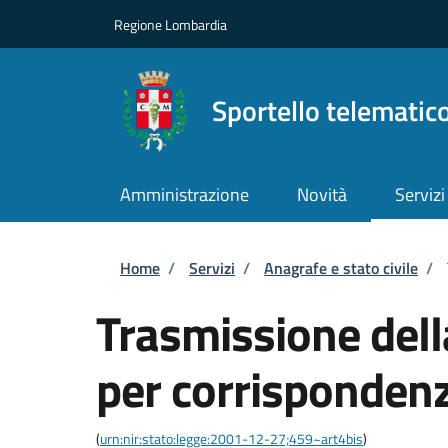
Salta al contenuto principale
Skip to footer content
Regione Lombardia
Sportello telematic
Amministrazione
Novità
Servizi
Briciole di pane
Home
/
Servizi
/
Anagrafe e stato civile
/
Trasmissione del
per corrispondenz
(
urn:nir:stato:legge:2001-12-27;459~art4bis
)