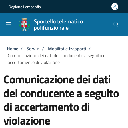
Salta al contenuto principale
Skip to footer content
Regione Lombardia
Sportello telematico
polifunzionale
Briciole di pane
Home
/
Servizi
/
Mobilità e trasporti
/
Comunicazione dei dati del conducente a seguito di
accertamento di violazione
Comunicazione dei dati
del conducente a seguito
di accertamento di
violazione