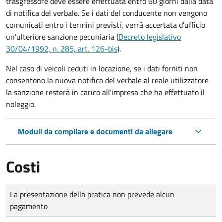
trasgressore deve essere effettuata entro 60 giorni dalla data
di notifica del verbale.
Se i dati del conducente non vengono
comunicati entro i termini previsti, verrà accertata d'ufficio
un'ulteriore sanzione pecuniaria (
Decreto legislativo
30/04/1992, n. 285, art. 126-bis
).
Nel caso di veicoli ceduti in locazione, se i dati forniti non
consentono la nuova notifica del verbale al reale utilizzatore
la sanzione resterà in carico all'impresa che ha effettuato il
noleggio.
Moduli da compilare e documenti da allegare
Costi
Tipo di pagamento
Importo
La presentazione della pratica non prevede alcun
pagamento