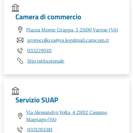
Camera di commercio
Piazza Monte Grappa, 5 21100 Varese (VA)
protocollo.va@va.legalmail.camcom.it
0332295111
Sito istituzionale
Servizio SUAP
Via Alessandro Volta, 4 21012 Cassano
Magnago (VA)
0331283381