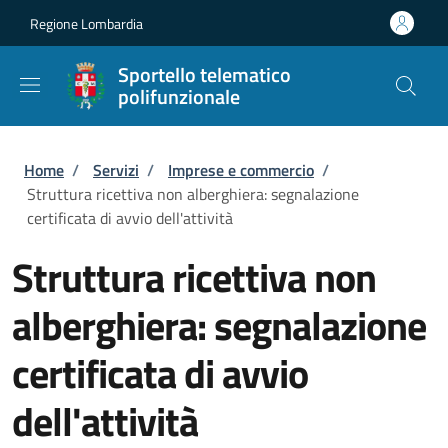
Salta al contenuto principale
Skip to footer content
Regione Lombardia
Sportello telematico
polifunzionale
Briciole di pane
Home
/
Servizi
/
Imprese e commercio
/
Struttura ricettiva non alberghiera: segnalazione
certificata di avvio dell'attività
Struttura ricettiva non
alberghiera: segnalazione
certificata di avvio
dell'attività