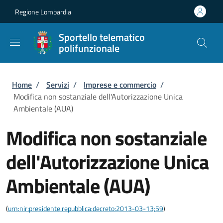
Salta al contenuto principale
Skip to footer content
Regione Lombardia
Sportello telematico
polifunzionale
Briciole di pane
Home
/
Servizi
/
Imprese e commercio
/
Modifica non sostanziale dell'Autorizzazione Unica
Ambientale (AUA)
Modifica non sostanziale
dell'Autorizzazione Unica
Ambientale (AUA)
(
urn:nir:presidente.repubblica:decreto:2013-03-13;59
)