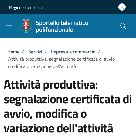
Salta al contenuto principale
Skip to footer content
Regione Lombardia
Sportello telematico
polifunzionale
Briciole di pane
Home
/
Servizi
/
Imprese e commercio
/
Attività produttiva: segnalazione certificata di avvio,
modifica o variazione dell'attività
Attività produttiva:
segnalazione certificata di
avvio, modifica o
variazione dell'attività