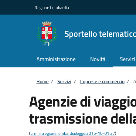
Salta al contenuto principale
Skip to footer content
Regione Lombardia
Sportello telematic
Amministrazione
Novità
Servizi
Briciole di pane
Home
/
Servizi
/
Imprese e commercio
/
A
Agenzie di viaggio
trasmissione del
(
urn:nir:regione.lombardia:legge:2015-10-01;27
)