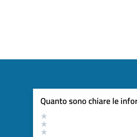
Quanto sono chiare le info
Valutazione
Valuta 5 stelle su 5
Valuta 4 stelle su 5
Valuta 3 stelle su 5