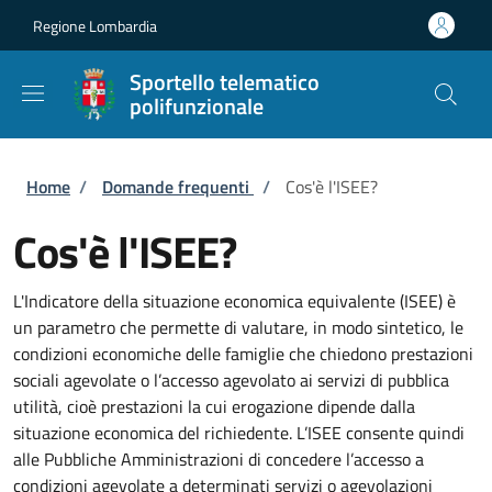
Salta al contenuto principale
Skip to footer content
Regione Lombardia
Sportello telematico
polifunzionale
Briciole di pane
Home
/
Domande frequenti
/
Cos'è l'ISEE?
Cos'è l'ISEE?
L'Indicatore della situazione economica equivalente (ISEE) è
un parametro che permette di valutare, in modo sintetico, le
condizioni economiche delle famiglie che chiedono prestazioni
sociali agevolate o l’accesso agevolato ai servizi di pubblica
utilità, cioè prestazioni la cui erogazione dipende dalla
situazione economica del richiedente. L’ISEE consente quindi
alle Pubbliche Amministrazioni di concedere l’accesso a
condizioni agevolate a determinati servizi o agevolazioni