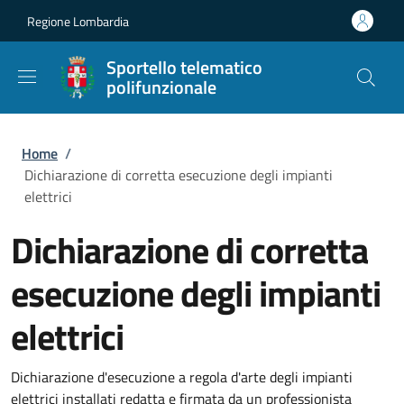
Salta al contenuto principale
Skip to footer content
Regione Lombardia
Sportello telematico
polifunzionale
Briciole di pane
Home
/
Dichiarazione di corretta esecuzione degli impianti
elettrici
Dichiarazione di corretta
esecuzione degli impianti
elettrici
Dichiarazione d'esecuzione a regola d'arte degli impianti
elettrici installati redatta e firmata da un professionista