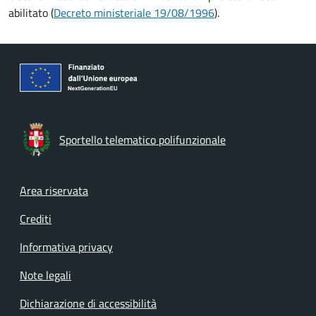
abilitato (
Decreto ministeriale 19/08/1996
).
Sportello telematico polifunzionale
Footer menu
Area riservata
Crediti
Informativa privacy
Note legali
Dichiarazione di accessibilità