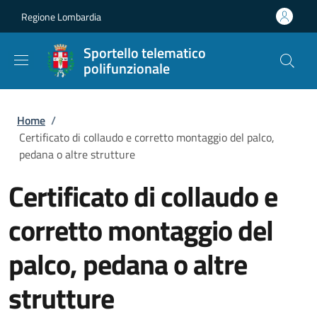
Salta al contenuto principale
Skip to footer content
Regione Lombardia
Sportello telematico
polifunzionale
Briciole di pane
Home
/
Certificato di collaudo e corretto montaggio del palco,
pedana o altre strutture
Certificato di collaudo e
corretto montaggio del
palco, pedana o altre
strutture