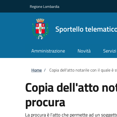
Salta al contenuto principale
Skip to footer content
Regione Lombardia
Sportello telematic
Amministrazione
Novità
Servizi
Briciole di pane
Home
/
Copia dell'atto notarile con il quale è 
Copia dell'atto not
procura
La procura è l'atto che permette ad un soggetto