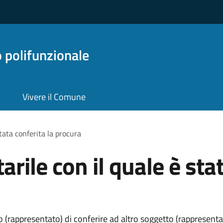
o polifunzionale
Vivere il Comune
stata conferita la procura
arile con il quale è sta
 (rappresentato) di conferire ad altro soggetto (rappresentan