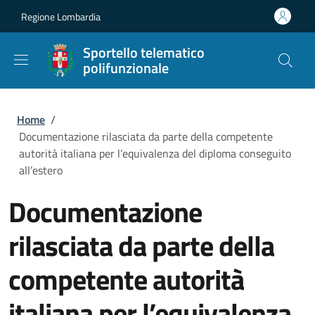
Salta al contenuto principale
Skip to footer content
Regione Lombardia
Sportello telematico
polifunzionale
Briciole di pane
Home
/
Documentazione rilasciata da parte della competente
autorità italiana per l’equivalenza del diploma conseguito
all’estero
Documentazione
rilasciata da parte della
competente autorità
italiana per l’equivalenza