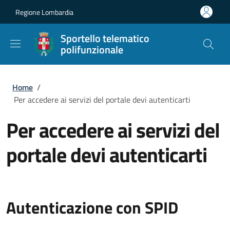
Salta al contenuto principale
Skip to footer content
Regione Lombardia
Sportello telematico
polifunzionale
Briciole di pane
Home
/
Per accedere ai servizi del portale devi autenticarti
Per accedere ai servizi del
portale devi autenticarti
Autenticazione con SPID