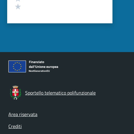
Valuta 1 stelle su 5
Sportello telematico polifunzionale
Footer menu
Area riservata
Crediti