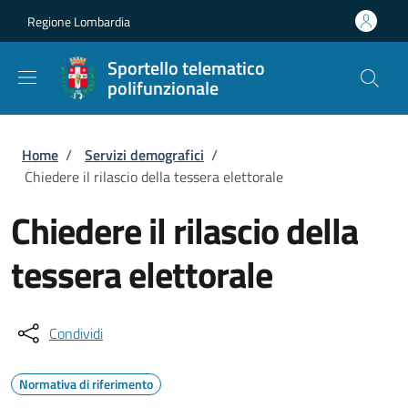
Salta al contenuto principale
Skip to footer content
Regione Lombardia
Sportello telematico
polifunzionale
Briciole di pane
Home
/
Servizi demografici
/
Chiedere il rilascio della tessera elettorale
Chiedere il rilascio della
tessera elettorale
Condividi
Normativa di riferimento