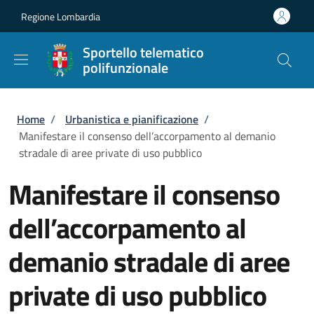
Salta al contenuto principale
Skip to footer content
Regione Lombardia
Sportello telematico
polifunzionale
Briciole di pane
Home
/
Urbanistica e pianificazione
/
Manifestare il consenso dell’accorpamento al demanio
stradale di aree private di uso pubblico
Manifestare il consenso
dell’accorpamento al
demanio stradale di aree
private di uso pubblico